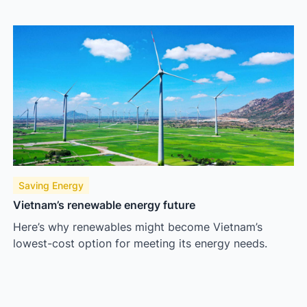
Saving Energy
Vietnam’s renewable energy future
Here’s why renewables might become Vietnam’s
lowest-cost option for meeting its energy needs.