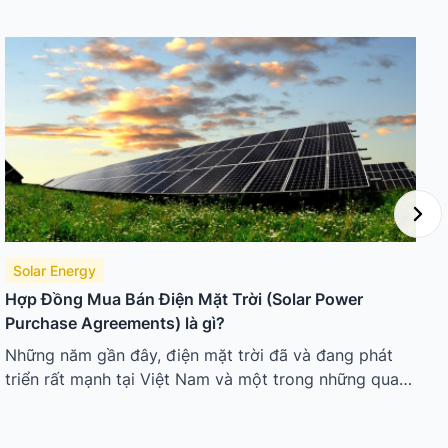
Solar Energy
Hợp Đồng Mua Bán Điện Mặt Trời (Solar Power
T
Purchase Agreements) là gì?
Những năm gần đây, điện mặt trời đã và đang phát
đ
triển rất mạnh tại Việt Nam và một trong những quan
l
tâm hàng đầu của khách hàng khi muốn lắp đặt hệ
thống điện mặt trời áp mái đó chính là vấn đề liên