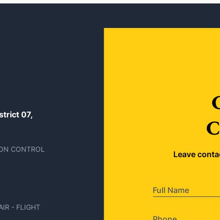
trict 07,
C
TION CONTROL
Leave contac
IR - FLIGHT