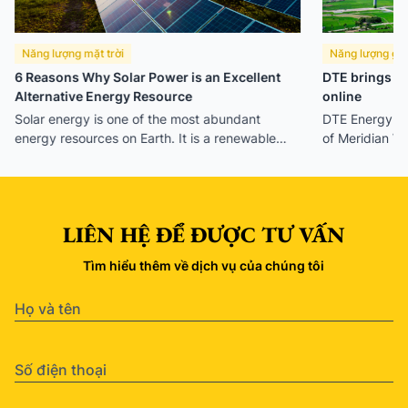
Năng lượng mặt trời
Năng lượng gió
6 Reasons Why Solar Power is an Excellent
DTE brings Mi
Alternative Energy Resource
online
Solar energy is one of the most abundant
DTE Energy h
energy resources on Earth. It is a renewable
of Meridian W
energy resource that can provide suitable
now the larges
power for your home’s needs. It’s also
continuously growing in popularity since it can
significantly benefit humans and the
LIÊN HỆ ĐỂ ĐƯỢC TƯ VẤN
environment.
Tìm hiểu thêm về dịch vụ của chúng tôi