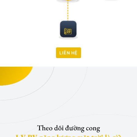
LIÊN HỆ
Theo dõi đường cong
I-V PV năng lượng mặt trời là gì?