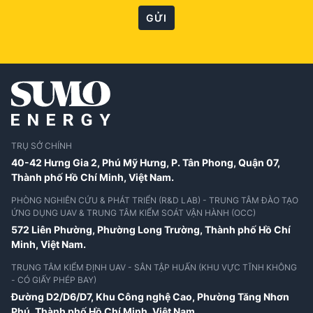
GỬI
TRỤ SỞ CHÍNH
40-42 Hưng Gia 2, Phú Mỹ Hưng, P. Tân Phong, Quận 07,
Thành phố Hồ Chí Minh, Việt Nam.
PHÒNG NGHIÊN CỨU & PHÁT TRIỂN (R&D LAB) - TRUNG TÂM ĐÀO TẠO
ỨNG DỤNG UAV & TRUNG TÂM KIỂM SOÁT VẬN HÀNH (OCC)
572 Liên Phường, Phường Long Trường,
Thành phố Hồ Chí
Minh, Việt Nam.
TRUNG TÂM KIỂM ĐỊNH UAV - SÂN TẬP HUẤN (KHU VỰC TĨNH KHÔNG
- CÓ GIẤY PHÉP BAY)
Đường D2/D6/D7, Khu Công nghệ Cao, Phường Tăng Nhơn
Phú,
Thành phố Hồ Chí Minh, Việt Nam.