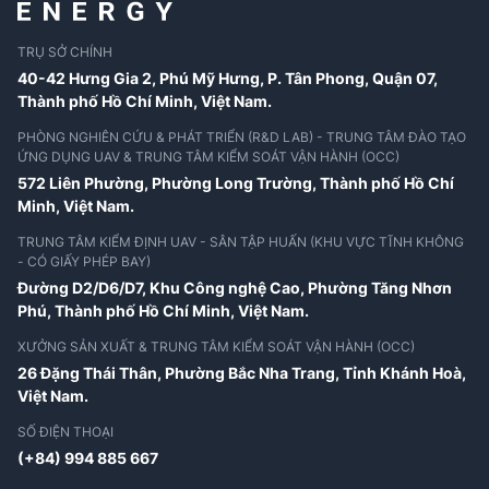
TRỤ SỞ CHÍNH
40-42 Hưng Gia 2, Phú Mỹ Hưng, P. Tân Phong, Quận 07,
Thành phố Hồ Chí Minh, Việt Nam.
PHÒNG NGHIÊN CỨU & PHÁT TRIỂN (R&D LAB) - TRUNG TÂM ĐÀO TẠO
ỨNG DỤNG UAV & TRUNG TÂM KIỂM SOÁT VẬN HÀNH (OCC)
572 Liên Phường, Phường Long Trường,
Thành phố Hồ Chí
Minh, Việt Nam.
TRUNG TÂM KIỂM ĐỊNH UAV - SÂN TẬP HUẤN (KHU VỰC TĨNH KHÔNG
- CÓ GIẤY PHÉP BAY)
Đường D2/D6/D7, Khu Công nghệ Cao, Phường Tăng Nhơn
Phú,
Thành phố Hồ Chí Minh, Việt Nam.
XƯỞNG SẢN XUẤT & TRUNG TÂM KIỂM SOÁT VẬN HÀNH (OCC)
26 Đặng Thái Thân, Phường Bắc Nha Trang,
Tỉnh Khánh Hoà,
Việt Nam.
SỐ ĐIỆN THOẠI
(+84) 994 885 667