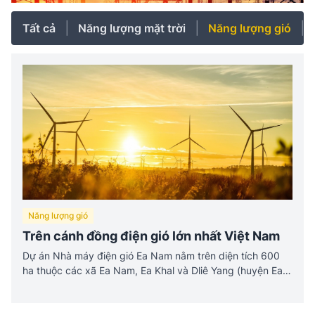
Tất cả
Năng lượng mặt trời
Năng lượng gió
Năng lượng gió
Trên cánh đồng điện gió lớn nhất Việt Nam
Dự án Nhà máy điện gió Ea Nam nằm trên diện tích 600
ha thuộc các xã Ea Nam, Ea Khal và Dliê Yang (huyện Ea
H’leo), có tổng mức đầu tư trên 16.500 tỷ đồng, sản lượng
điện ước tính đạt 1,1 tỷ kWh/năm do Công ty cổ phần điện
gió Trung Nam Đắk Lắk 1 làm chủ đầu tư. Đây là dự án