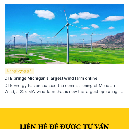
điện gió trọng điểm của tỉnh Đắk Lắk và là dự án điện gió
lớn nhất Việt Nam hiện nay.
Năng lượng gió
DTE brings Michigan’s largest wind farm online
DTE Energy has announced the commissioning of Meridian
Wind, a 225 MW wind farm that is now the largest operating in
Michigan.
LIÊN HỆ ĐỂ ĐƯỢC TƯ VẤN