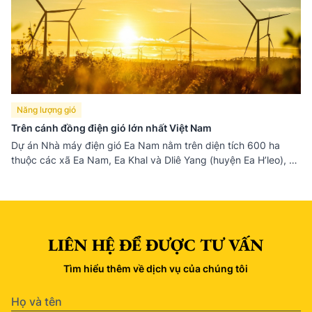
Năng lượng gió
Trên cánh đồng điện gió lớn nhất Việt Nam
Dự án Nhà máy điện gió Ea Nam nằm trên diện tích 600 ha
thuộc các xã Ea Nam, Ea Khal và Dliê Yang (huyện Ea H’leo), có
tổng mức đầu tư trên 16.500 tỷ đồng, sản lượng điện ước tính
đạt 1,1 tỷ kWh/năm do Công ty cổ phần điện gió Trung Nam
Đắk Lắk 1 làm chủ đầu tư. Đây là dự án điện gió trọng điểm
của tỉnh Đắk Lắk và là dự án điện gió lớn nhất Việt Nam hiện
nay.
LIÊN HỆ ĐỂ ĐƯỢC TƯ VẤN
Tìm hiểu thêm về dịch vụ của chúng tôi