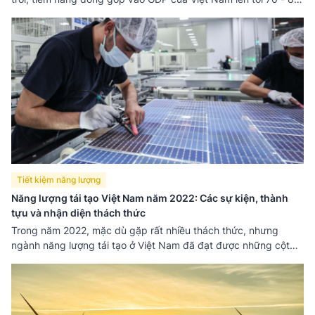
tỷ USD, tạo ra khoảng 90 - 105.000 việc làm trực tiếp.
Tiết kiệm năng lượng
Năng lượng tái tạo Việt Nam năm 2022: Các sự kiện, thành
tựu và nhận diện thách thức
Trong năm 2022, mặc dù gặp rất nhiều thách thức, nhưng
ngành năng lượng tái tạo ở Việt Nam đã đạt được những cột
mốc mới. Cạnh đó, rất nhiều hoạt động sự kiện, nghiên cứu,
trao đổi thông tin kiến thức về chuyên ngành này cũng đã
được tiến hành trong bối cảnh cần phải tiếp tục tìm kiếm các
giải pháp và chính sách để thúc đẩy phát triển mạnh hơn nữa.